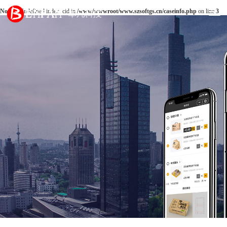
Notice
: Undefined index: cid in
/www/wwwroot/www.szsoftgs.cn/caseinfo.php
on line
3